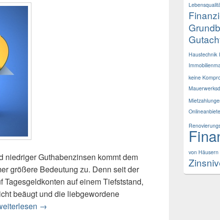
Lebensqualit
Finanz
Grund
Gutach
Haustechnik
Immobilienma
keine Kompr
Mauerwerksd
Mietzahlunge
Onlineanbiet
Renovierungs
Fina
von Häusern
nd niedriger Guthabenzinsen kommt dem
Zinsni
er größere Bedeutung zu. Denn seit der
uf Tagesgeldkonten auf einem Tiefststand,
icht beäugt und die liebgewordene
Immobilien Hauskauf als gute Wertanlage
weiterlesen
→