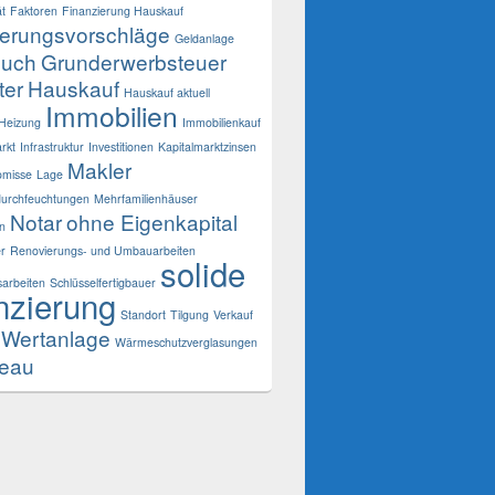
ät
Faktoren
Finanzierung Hauskauf
ierungsvorschläge
Geldanlage
buch
Grunderwerbsteuer
ter
Hauskauf
Hauskauf aktuell
Immobilien
Heizung
Immobilienkauf
rkt
Infrastruktur
Investitionen
Kapitalmarktzinsen
Makler
omisse
Lage
urchfeuchtungen
Mehrfamilienhäuser
Notar
ohne Eigenkapital
n
er
Renovierungs- und Umbauarbeiten
solide
arbeiten
Schlüsselfertigbauer
nzierung
Standort
Tilgung
Verkauf
Wertanlage
Wärmeschutzverglasungen
veau