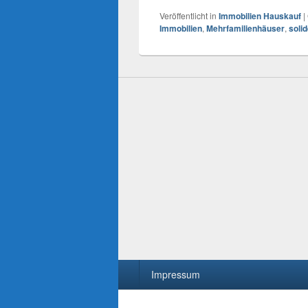
Veröffentlicht in
Immobilien Hauskauf
|
Immobilien
,
Mehrfamilienhäuser
,
soli
Seitenfuß-
Impressum
Menü