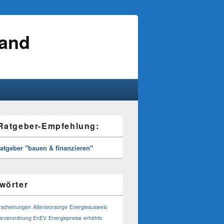
land
Ratgeber-Empfehlung:
Ratgeber "bauen & finanzieren"
wörter
rscheinungen
Altersvorsorge
Energieausweis
parverordnung EnEV
Energiepreise
erhöhte