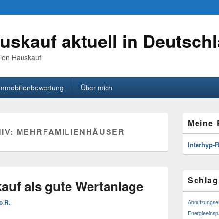
uskauf aktuell in Deutsch
lien Hauskauf
Immobilienbewertung
Über mich
Primärer
Meine 
Seitenleisten
IV:
MEHRFAMILIENHÄUSER
Widget-
Bereich
Interhyp-
Schlag
auf als gute Wertanlage
o R.
Abnutzungse
Energieeins