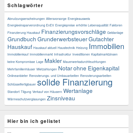
Schlagwörter
Abnutzungserscheinungen
Altersvorsorge
Energieausweis
Energieeinsparverordnung EnEV
Energiepreise
erhöhte Lebensqualität
Faktoren
Finanzierungsvorschläge
Finanzierung Hauskauf
Geldanlage
Grundbuch
Grunderwerbsteuer
Gutachter
Immobilien
Hauskauf
Hauskauf aktuell
Haustechnik
Heizung
Immobilienkauf
Immobilienmarkt
Infrastruktur
Investitionen
Kapitalmarktzinsen
Makler
keine Kompromisse
Lage
Mauerwerksdurchfeuchtungen
Notar
ohne Eigenkapital
Mehrfamilienhäuser
Mietzahlungen
Onlineanbieter
Renovierungs- und Umbauarbeiten
Renovierungsarbeiten
solide Finanzierung
Schlüsselfertigbauer
Wertanlage
Standort
Tilgung
Verkauf von Häusern
Zinsniveau
Wärmeschutzverglasungen
Hier bin ich gelistet