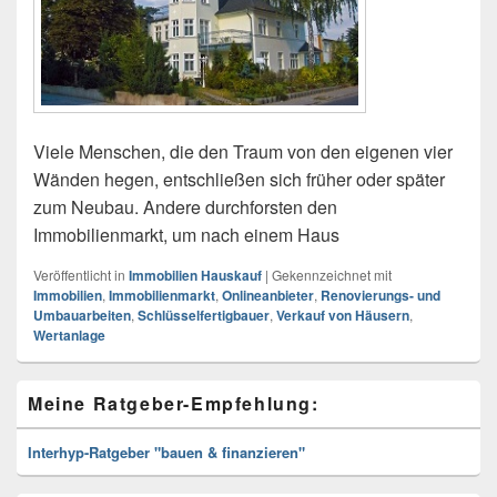
Viele Menschen, die den Traum von den eigenen vier
Wänden hegen, entschließen sich früher oder später
zum Neubau. Andere durchforsten den
Immobilienmarkt, um nach einem Haus
Veröffentlicht in
Immobilien Hauskauf
|
Gekennzeichnet mit
Immobilien
,
Immobilienmarkt
,
Onlineanbieter
,
Renovierungs- und
Umbauarbeiten
,
Schlüsselfertigbauer
,
Verkauf von Häusern
,
Wertanlage
Primärer
Meine Ratgeber-Empfehlung:
Seitenleisten
Widget-
Bereich
Interhyp-Ratgeber "bauen & finanzieren"