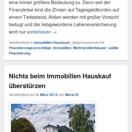
eine immer größere Bedeutung zu. Denn seit der
Finanzkrise sind die Zinsen auf Tagesgeldkonten auf
einem Tiefststand, Aktien werden mit großer Vorsicht
beäugt und die liebgewordene Lebensversicherung
Immobilien Hauskauf als gute Wertan
wird nur
weiterlesen
→
Veröffentlicht in
Immobilien Hauskauf
|
Gekennzeichnet mit
Finanzierungsvorschläge
,
Immobilien
,
Mehrfamilienhäuser
,
solide
Finanzierung
Nichts beim Immobilien Hauskauf
überstürzen
Veröffentlicht am
5. März 2013
von
Mario R.