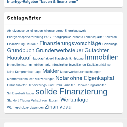
Bereich
Interhyp-Ratgeber "bauen & finanzieren"
Schlagwörter
Abnutzungserscheinungen
Altersvorsorge
Energieausweis
Energieeinsparverordnung EnEV
Energiepreise
erhöhte Lebensqualität
Faktoren
Finanzierungsvorschläge
Finanzierung Hauskauf
Geldanlage
Grundbuch
Grunderwerbsteuer
Gutachter
Immobilien
Hauskauf
Hauskauf aktuell
Haustechnik
Heizung
Immobilienkauf
Immobilienmarkt
Infrastruktur
Investitionen
Kapitalmarktzinsen
Makler
keine Kompromisse
Lage
Mauerwerksdurchfeuchtungen
Notar
ohne Eigenkapital
Mehrfamilienhäuser
Mietzahlungen
Onlineanbieter
Renovierungs- und Umbauarbeiten
Renovierungsarbeiten
solide Finanzierung
Schlüsselfertigbauer
Wertanlage
Standort
Tilgung
Verkauf von Häusern
Zinsniveau
Wärmeschutzverglasungen